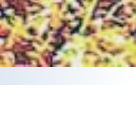
ᲙᲐᲢᲔᲒᲝᲠᲘᲔᲑᲘ